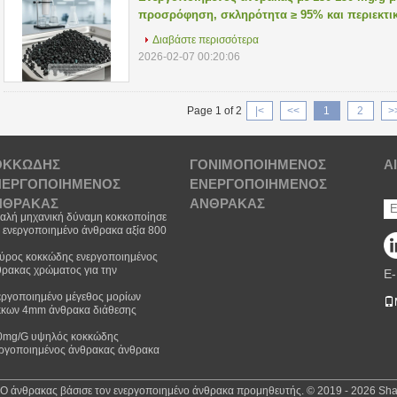
προσρόφηση, σκληρότητα ≥ 95% και περιεκτι
μικρότερη του 5% για βιομηχανικό καθαρισμό
Διαβάστε περισσότερα
2026-02-07 00:20:06
Page 1 of 2
|<
<<
1
2
>
ΟΚΚΏΔΗΣ
ΓΟΝΙΜΟΠΟΙΗΜΈΝΟΣ
Α
ΝΕΡΓΟΠΟΙΗΜΈΝΟΣ
ΕΝΕΡΓΟΠΟΙΗΜΈΝΟΣ
ΝΘΡΑΚΑΣ
ΆΝΘΡΑΚΑΣ
καλή μηχανική δύναμη κοκκοποίησε
 ενεργοποιημένο άνθρακα αξία 800
100 mg/$l*g Lodine
ύρος κοκκώδης ενεργοποιημένος
ρακας χρώματος για την
E-
χρωμάτιση και τον καθαρισμό των
τιδραστηρίων
εργοποιημένο μέγεθος μορίων
κκων 4mm άνθρακα διάθεσης
ίου καθαρισμός 450 - πυκνότητα
0g/L
0mg/G υψηλός κοκκώδης
εργοποιημένος άνθρακας άνθρακα
ine για τον καθαρισμό
γοστασίου νερού
 Ο άνθρακας βάσισε τον ενεργοποιημένο άνθρακα προμηθευτής. © 2019 - 2026 Shang