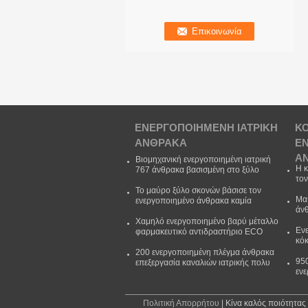
ΕΝΕΡΓΟΠΟΙΗΜΈΝΗ ΙΑΤΡΙΚΉ
Κ
ΆΝΘΡΑΚΑ
Ε
Ά
Βιομηχανική ενεργοποιημένη ιατρική
Η 
767 άνθρακα βασισμένη στο ξύλο
τον
μαύρη ιατρική ξυλάνθρακα
- 1
Το μαύρο ξύλο σκονών βάσισε τον
Μα
ενεργοποιημένο άνθρακα καμία
άνθ
μυρωδιά για τη βιομηχανία ISO 9001
απο
Pharm
Χαμηλό ενεργοποιημένο βαρύ μέταλλο
αν
Εν
φαρμακευτικό αντιδραστήριο ECO
κό
ιατρικής άνθρακα φιλικό
αερ
200 ενεργοποιημένη πλέγμα άνθρακα
55
95
επεξεργασία καναλιών ιατρικής πολυ
εν
για τη βιομηχανία φαρμάκων
Lod
ερ
Πολιτική Απορρήτου
| Κίνα καλός ποιότητας