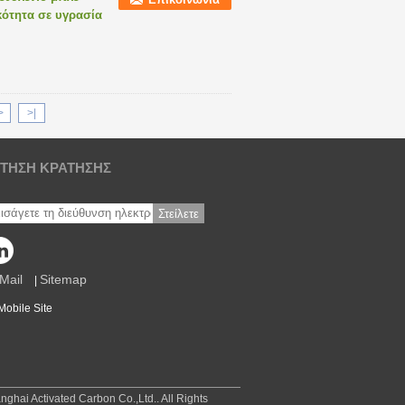
κότητα σε υγρασία
>
>|
ΊΤΗΣΗ ΚΡΆΤΗΣΗΣ
Στείλετε
Mail
Sitemap
|
Mobile Site
hai Activated Carbon Co.,Ltd.. All Rights