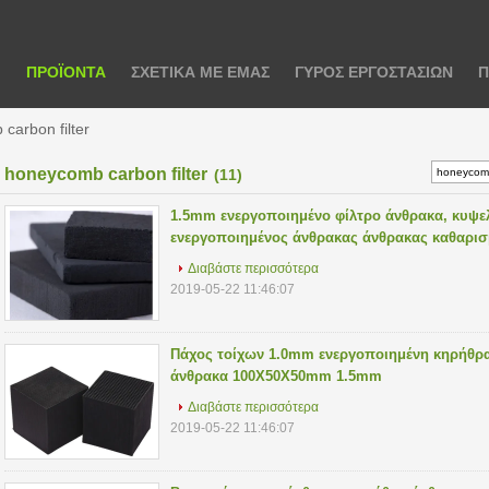
Ι
ΠΡΟΪΌΝΤΑ
ΣΧΕΤΙΚΆ ΜΕ ΕΜΆΣ
ΓΎΡΟΣ ΕΡΓΟΣΤΑΣΊΩΝ
Π
carbon filter
honeycomb carbon filter
(11)
1.5mm ενεργοποιημένο φίλτρο άνθρακα, κυψ
ενεργοποιημένος άνθρακας άνθρακας καθαρι
60X60X10mm
Διαβάστε περισσότερα
2019-05-22 11:46:07
Πάχος τοίχων 1.0mm ενεργοποιημένη κηρήθρ
άνθρακα 100X50X50mm 1.5mm
Διαβάστε περισσότερα
2019-05-22 11:46:07